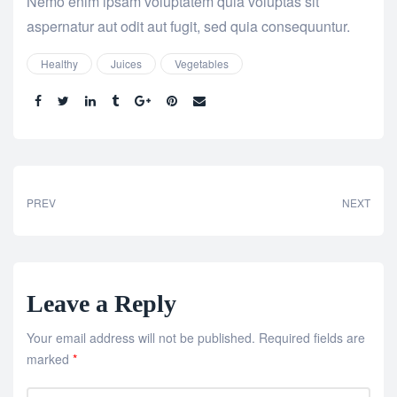
Nemo enim ipsam voluptatem quia voluptas sit
aspernatur aut odit aut fugit, sed quia consequuntur.
Healthy
Juices
Vegetables
Tags:
Share:
PREV
NEXT
Leave a Reply
Your email address will not be published.
Required fields are
marked
*